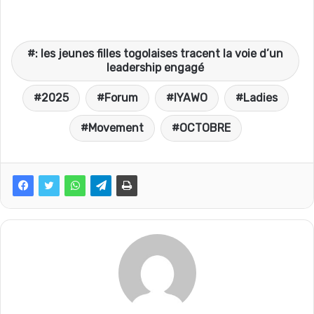
a
h
e
a
: les jeunes filles togolaises tracent la voie d’un
c
a
l
r
leadership engagé
2025
Forum
IYAWO
Ladies
e
t
e
t
Movement
OCTOBRE
b
s
g
a
o
A
r
g
o
p
a
e
k
p
m
r