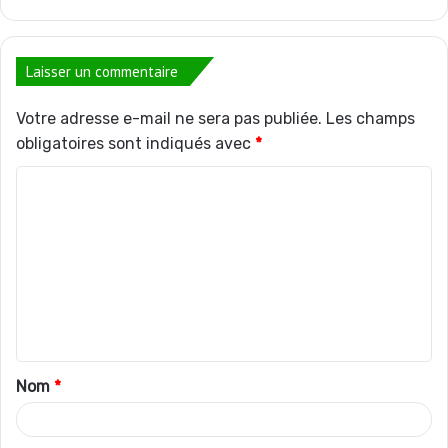
Laisser un commentaire
Votre adresse e-mail ne sera pas publiée.
Les champs
obligatoires sont indiqués avec
*
C
o
m
m
e
n
t
Nom
*
a
i