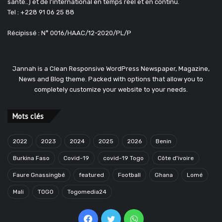
santé..) et de l'international en temps réel et en continu.
Tel : +228 91 06 25 88
Récipissé : N° 0016/HAAC/12-2020/PL/P
Jannah is a Clean Responsive WordPress Newspaper, Magazine,
News and Blog theme. Packed with options that allow you to
completely customize your website to your needs.
Mots clés
2022
2023
2024
2025
2026
Benin
Burkina Faso
Covid-19
covid-19 Togo
Côte d'ivoire
Faure Gnassingbé
featured
Football
Ghana
Lomé
Mali
TOGO
Togomedia24
Facebook
Twitter
WhatsApp