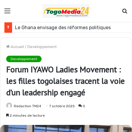
Menu
R
Togo : plusieurs agents de l’administration publique révoqués
Accueil
/
Developpement
Developpement
Forum IYAWO Ladies Movement :
les filles togolaises tracent la voie
d’un leadership engagé
Redaction TM24
7 octobre 2025
0
2 minutes de lecture