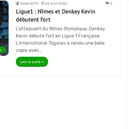
Delali AYITE
24 août 2020
0
Ligue1 : Nîmes et Denkey Kevin
débutent fort
L’attaquant du Nîmes Olympique, Denkey
Kevin débute fort en Ligue 1 Française.
L’international Togolais a rendu une belle
copie avec…
s
Lire la suite »