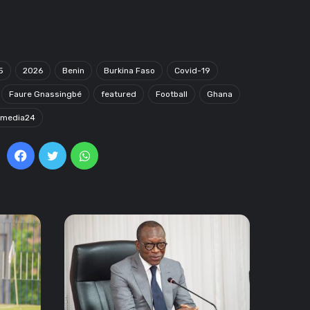
5
2026
Benin
Burkina Faso
Covid-19
Faure Gnassingbé
featured
Football
Ghana
omedia24
Facebook
Twitter
WhatsApp