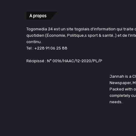
A propos
Togomedia 24 est un site togolais d'information qui traite d
quotidien (Économie, Politique,s sport & santé..) et de l'in
continu.
Tel : +228 91 06 25 88
Récipissé : N° 0016/HAAC/12-2020/PL/P
Jannah is a 
Newspaper, M
Packed with o
completely cu
needs.