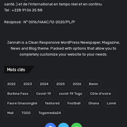
santé..) et de l'international en temps réel et en continu.
Tel : +228 91 06 25 88
Récipissé : N° 0016/HAAC/12-2020/PL/P
Jannah is a Clean Responsive WordPress Newspaper, Magazine,
News and Blog theme. Packed with options that allow you to
completely customize your website to your needs.
Mots clés
2022
2023
2024
2025
2026
Benin
Burkina Faso
Covid-19
covid-19 Togo
Côte d'ivoire
Faure Gnassingbé
featured
Football
Ghana
Lomé
Mali
TOGO
Togomedia24