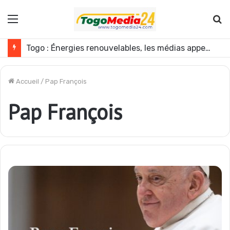
Menu
R
Togo : Énergies renouvelables, les médias appelés à devenir des acteurs du changement
Accueil
/
Pap François
Pap François