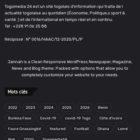
Togomedia 24 est un site togolais d'information qui traite de l
actualité togolaise au quotidien (Économie, Politique,s sport &
santé..) et de l'international en temps réel et en continu.
Tel : +228 91 06 25 88
Récipissé : N° 0016/HAAC/12-2020/PL/P
Jannah is a Clean Responsive WordPress Newspaper, Magazine,
News and Blog theme. Packed with options that allow you to
completely customize your website to your needs.
Mots clés
2022
2023
2024
2025
2026
Benin
Burkina Faso
Covid-19
covid-19 Togo
Côte d'ivoire
Faure Gnassingbé
featured
Football
Ghana
Lomé
Mali
TOGO
Togomedia24