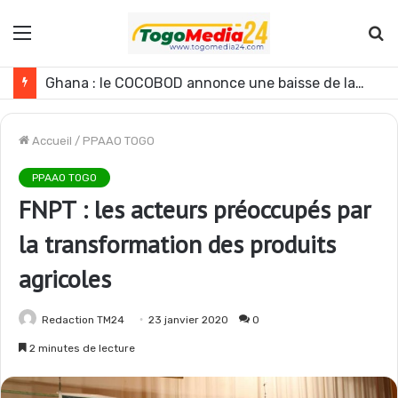
Menu
R
Le Ghana envisage des réformes politiques
Accueil
/
PPAAO TOGO
PPAAO TOGO
FNPT : les acteurs préoccupés par
la transformation des produits
agricoles
Redaction TM24
23 janvier 2020
0
2 minutes de lecture