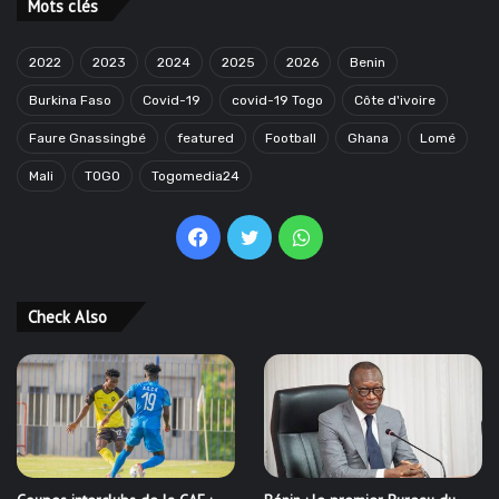
Mots clés
2022
2023
2024
2025
2026
Benin
Burkina Faso
Covid-19
covid-19 Togo
Côte d'ivoire
Faure Gnassingbé
featured
Football
Ghana
Lomé
Mali
TOGO
Togomedia24
Facebook
Twitter
WhatsApp
Check Also