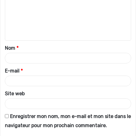
m
m
e
n
t
Nom
*
a
i
r
E-mail
*
e
*
Site web
Enregistrer mon nom, mon e-mail et mon site dans le
navigateur pour mon prochain commentaire.