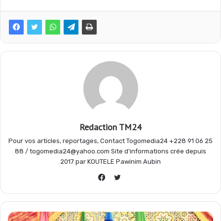
e
t
e
t
b
s
g
a
o
A
r
g
o
p
a
e
Redaction TM24
Pour vos articles, reportages, Contact Togomedia24 +228 91 06 25
k
p
m
r
88 / togomedia24@yahoo.com Site d'informations crée depuis
2017 par KOUTELE Pawinim Aubin
Twitter
Facebook