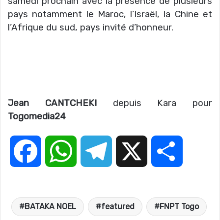
samedi prochain avec la présence de plusieurs
pays notamment le Maroc, l’Israël, la Chine et
l’Afrique du sud, pays invité d’honneur.
Jean CANTCHEKI
depuis Kara pour
Togomedia24
F
W
T
X
P
a
h
e
a
BATAKA NOEL
featured
FNPT Togo
c
a
l
r