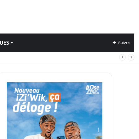
UES
Suivre