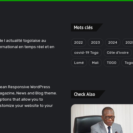
Mots clés
e l actualité togolaise au
2022
2023
2024
202
ternational en temps réel et en
covid-19 Togo
Côte d'ivoire
Lomé
Mali
TOGO
Tog
Clean Responsive WordPress
agazine, News and Blog theme.
Check Also
ptions that allow you to
stomize your website to your