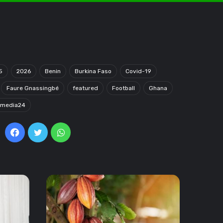
5
2026
Benin
Burkina Faso
Covid-19
Faure Gnassingbé
featured
Football
Ghana
omedia24
Facebook
Twitter
WhatsApp