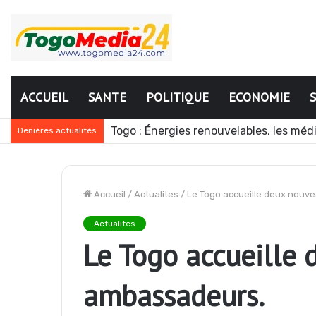
ACCUEIL
SANTE
POLITIQUE
ECONOMIE
Togo : Énergies renouvelables, les mé
Denières actualités
Accueil
/
Actualites
/
Le Togo accueille deux nouv
Actualites
Le Togo accueille
ambassadeurs.