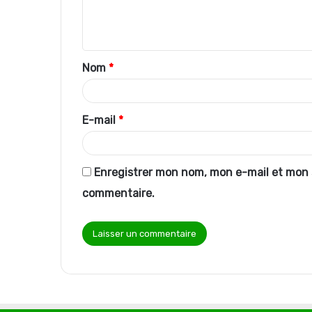
e
n
t
Nom
*
a
i
r
E-mail
*
e
*
Enregistrer mon nom, mon e-mail et mon 
commentaire.