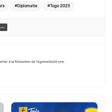
urs
Diplomatie
Togo 2023
r
t
imer
a
g
eporter à la Rédaction de Togomedia24.com
e
r