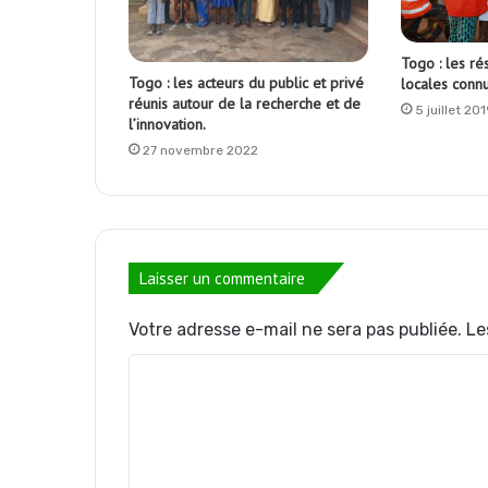
Togo : les ré
Togo : les acteurs du public et privé
locales connu
réunis autour de la recherche et de
5 juillet 20
l’innovation.
27 novembre 2022
Laisser un commentaire
Votre adresse e-mail ne sera pas publiée.
Le
C
o
m
m