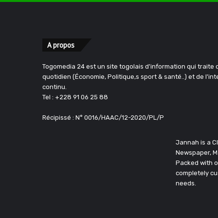
A propos
Togomedia 24 est un site togolais d'information qui traite d
quotidien (Économie, Politique,s sport & santé..) et de l'in
continu.
Tel : +228 91 06 25 88
Récipissé : N° 0016/HAAC/12-2020/PL/P
Jannah is a 
Newspaper, M
Packed with o
completely cu
needs.