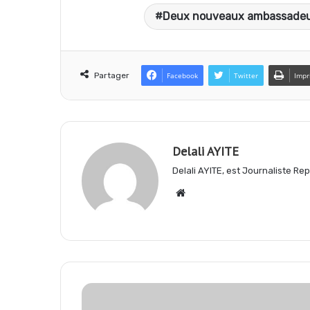
Deux nouveaux ambassade
c
a
l
e
t
e
Partager
Facebook
Twitter
Impr
b
s
g
Delali AYITE
o
A
r
Delali AYITE, est Journaliste R
Website
o
p
a
k
p
m