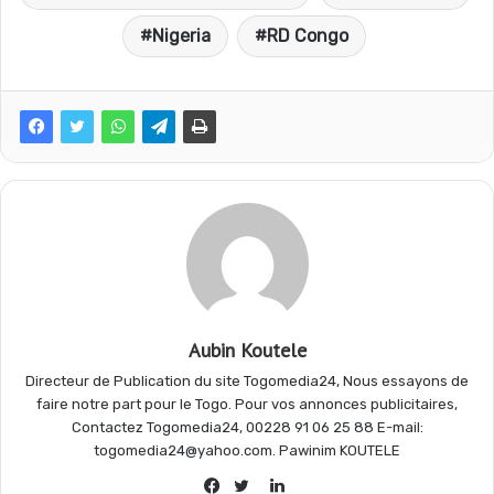
e
t
e
t
Nigeria
RD Congo
b
s
g
a
o
A
r
g
o
p
a
e
k
p
m
r
Aubin Koutele
Directeur de Publication du site Togomedia24, Nous essayons de
faire notre part pour le Togo. Pour vos annonces publicitaires,
Contactez Togomedia24, 00228 91 06 25 88 E-mail:
togomedia24@yahoo.com. Pawinim KOUTELE
Linkedin