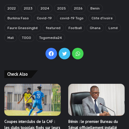
2022
2023
2024
2025
2026
Benin
Burkina Faso
Covid-19
covid-19 Togo
Côte d'ivoire
Faure Gnassingbé
featured
Football
Ghana
Lomé
Mali
TOGO
Togomedia24
Facebook
Twitter
WhatsApp
Check Also
Coupes interclubs de la CAF :
Bénin : le premier Bureau du
les clubs togolais fixés sur leurs
Sénat officiellement installé