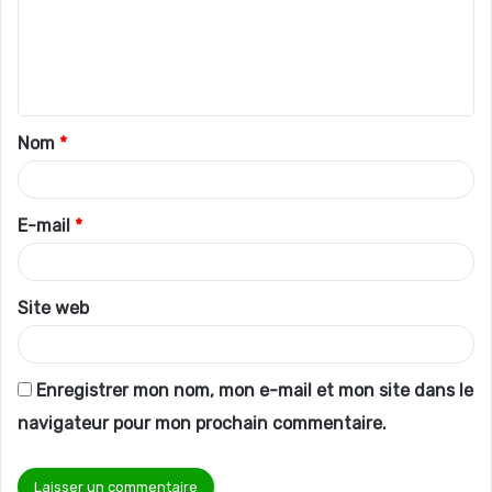
m
e
n
t
Nom
*
a
i
r
E-mail
*
e
*
Site web
Enregistrer mon nom, mon e-mail et mon site dans le
navigateur pour mon prochain commentaire.