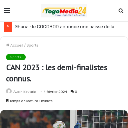
Menu
R
Ghana : le COCOBOD annonce une baisse de la production de cacao pour la campagne 2026-2027
Accueil
/
Sports
Sports
CAN 2023 : les demi-finalistes
connus.
Aubin Koutele
4 février 2024
0
Temps de lecture 1 minute