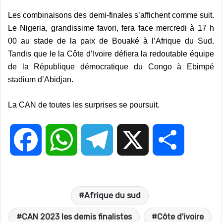
Les combinaisons des demi-finales s’affichent comme suit.
Le Nigeria, grandissime favori, fera face mercredi à 17 h
00 au stade de la paix de Bouaké à l’Afrique du Sud.
Tandis que le la Côte d’Ivoire défiera la redoutable équipe
de la République démocratique du Congo à Ebimpé
stadium d’Abidjan.
La CAN de toutes les surprises se poursuit.
F
W
T
X
P
a
h
e
a
Afrique du sud
c
a
l
r
CAN 2023 les demis finalistes
Côte d'ivoire