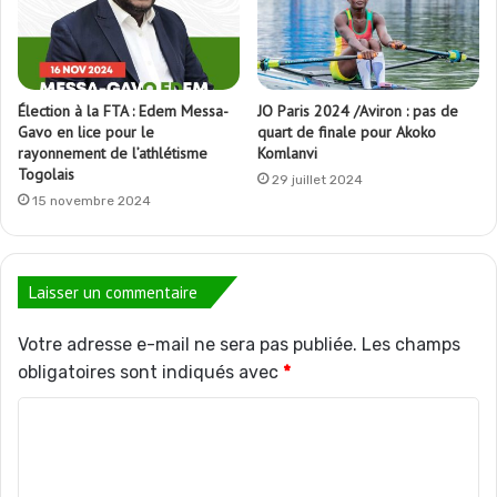
Élection à la FTA : Edem Messa-
JO Paris 2024 /Aviron : pas de
Gavo en lice pour le
quart de finale pour Akoko
rayonnement de l’athlétisme
Komlanvi
Togolais
29 juillet 2024
15 novembre 2024
Laisser un commentaire
Votre adresse e-mail ne sera pas publiée.
Les champs
obligatoires sont indiqués avec
*
C
o
m