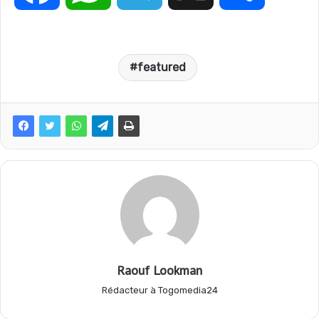
a
h
e
a
featured
c
a
l
r
e
t
e
t
b
s
g
a
o
A
r
g
o
p
a
e
Raouf Lookman
Rédacteur à Togomedia24
k
p
m
r