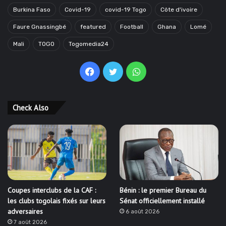
Burkina Faso
Covid-19
covid-19 Togo
Côte d'ivoire
Faure Gnassingbé
featured
Football
Ghana
Lomé
Mali
TOGO
Togomedia24
Facebook
Twitter
WhatsApp
Check Also
Coupes interclubs de la CAF :
Bénin : le premier Bureau du
les clubs togolais fixés sur leurs
Sénat officiellement installé
adversaires
6 août 2026
7 août 2026