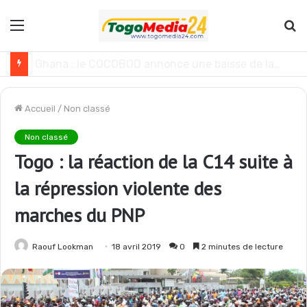
Menu
R
Le Ghana envisage des réformes politiques
Accueil
/
Non classé
Non classé
Togo : la réaction de la C14 suite à
la répression violente des
marches du PNP
Raouf Lookman
18 avril 2019
0
2 minutes de lecture