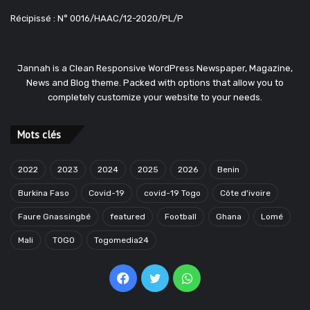
Récipissé : N° 0016/HAAC/12-2020/PL/P
Jannah is a Clean Responsive WordPress Newspaper, Magazine,
News and Blog theme. Packed with options that allow you to
completely customize your website to your needs.
Mots clés
2022
2023
2024
2025
2026
Benin
Burkina Faso
Covid-19
covid-19 Togo
Côte d'ivoire
Faure Gnassingbé
featured
Football
Ghana
Lomé
Mali
TOGO
Togomedia24
Facebook
Twitter
WhatsApp