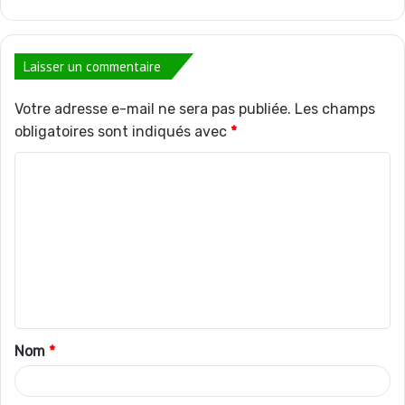
Laisser un commentaire
Votre adresse e-mail ne sera pas publiée.
Les champs
obligatoires sont indiqués avec
*
C
o
m
m
e
n
t
Nom
*
a
i