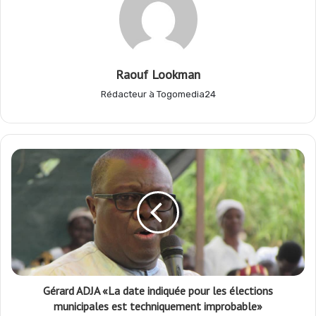
o
A
r
g
o
p
a
e
Raouf Lookman
Rédacteur à Togomedia24
k
p
m
r
Gérard ADJA «La date indiquée pour les élections
municipales est techniquement improbable»