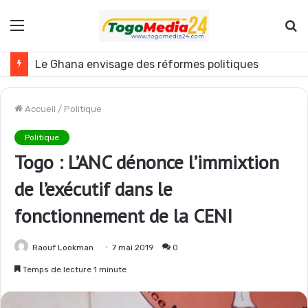
Menu
R
Togo : plusieurs agents de l’administration publique révoqués
Accueil
/
Politique
Politique
Togo : L’ANC dénonce l’immixtion
de l’exécutif dans le
fonctionnement de la CENI
Raouf Lookman
7 mai 2019
0
Temps de lecture 1 minute