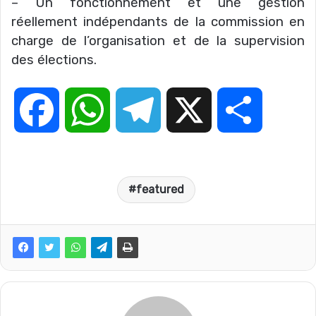
– Un fonctionnement et une gestion
réellement indépendants de la commission en
charge de l’organisation et de la supervision
des élections.
F
W
T
X
P
a
h
e
a
featured
c
a
l
r
e
t
e
t
b
s
g
a