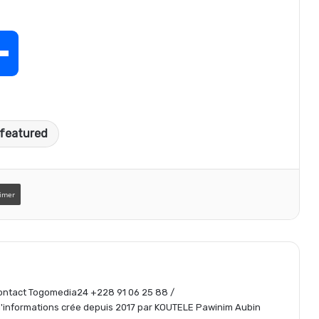
P
a
featured
r
t
imer
a
g
 Contact Togomedia24 +228 91 06 25 88 /
informations crée depuis 2017 par KOUTELE Pawinim Aubin