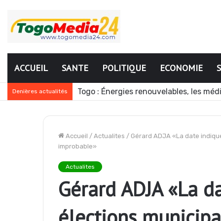
ACCUEIL
SANTE
POLITIQUE
ECONOMIE
Mali : l’armée annonce une nouvelle o
Denières actualités
Accueil
/
Actualites
/
Gérard ADJA «La date indiqué
improbable»
Actualites
Gérard ADJA «La da
élections municip