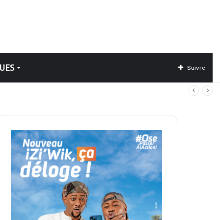
UES
Suivre