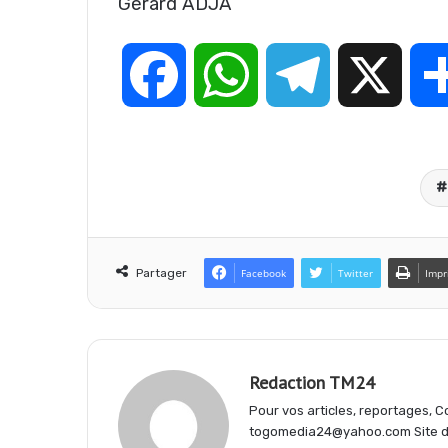
Gérard ADJA
F
W
T
X
a
h
e
c
a
l
e
t
e
Partager
Facebook
Twitter
Impr
b
s
g
Redaction TM24
o
A
r
Pour vos articles, reportages,
togomedia24@yahoo.com Site d'