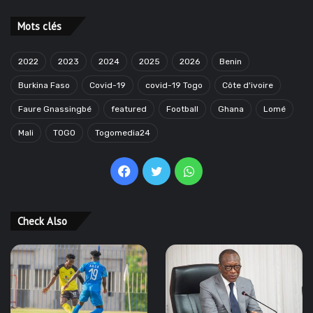
Mots clés
2022
2023
2024
2025
2026
Benin
Burkina Faso
Covid-19
covid-19 Togo
Côte d'ivoire
Faure Gnassingbé
featured
Football
Ghana
Lomé
Mali
TOGO
Togomedia24
Facebook
Twitter
WhatsApp
Check Also