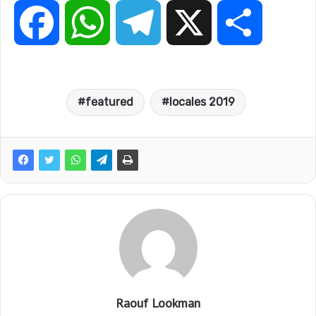
F
W
T
X
P
a
h
e
a
featured
locales 2019
c
a
l
r
e
t
e
t
b
s
g
a
o
A
r
g
o
p
a
e
Raouf Lookman