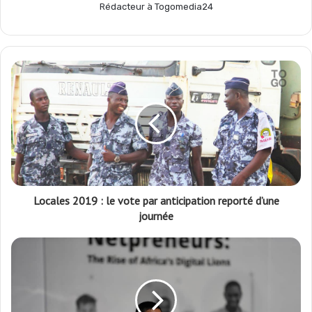
Rédacteur à Togomedia24
k
p
m
r
Locales 2019 : le vote par anticipation reporté d’une
journée