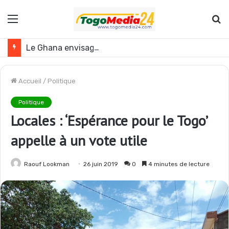
Menu
R
Le Ghana envisage des réformes politiques
Accueil
/
Politique
Politique
Locales : ‘Espérance pour le Togo’
appelle à un vote utile
Raouf Lookman
26 juin 2019
0
4 minutes de lecture