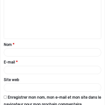
o
m
m
e
n
t
Nom
*
a
i
r
E-mail
*
e
*
Site web
Enregistrer mon nom, mon e-mail et mon site dans le
navigateur pour mon prochain commentaire.