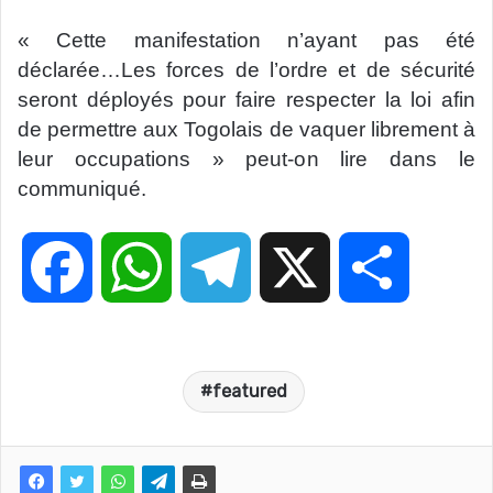
« Cette manifestation n’ayant pas été
déclarée…Les forces de l’ordre et de sécurité
seront déployés pour faire respecter la loi afin
de permettre aux Togolais de vaquer librement à
leur occupations » peut-on lire dans le
communiqué.
F
W
T
X
P
a
h
e
a
featured
c
a
l
r
e
t
e
t