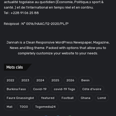
actualité togolaise au quotidien (Économie, Politique,s sport &
santé..) et de l'international en temps réel et en continu.
Tel : +228 91 06 25 88
Récipissé : N° 0016/HAAC/12-2020/PL/P
Jannah is a Clean Responsive WordPress Newspaper, Magazine,
News and Blog theme. Packed with options that allow you to
completely customize your website to your needs.
Mots clés
2022
2023
2024
2025
2026
Benin
Burkina Faso
Covid-19
covid-19 Togo
Côte d'ivoire
Faure Gnassingbé
featured
Football
Ghana
Lomé
Mali
TOGO
Togomedia24