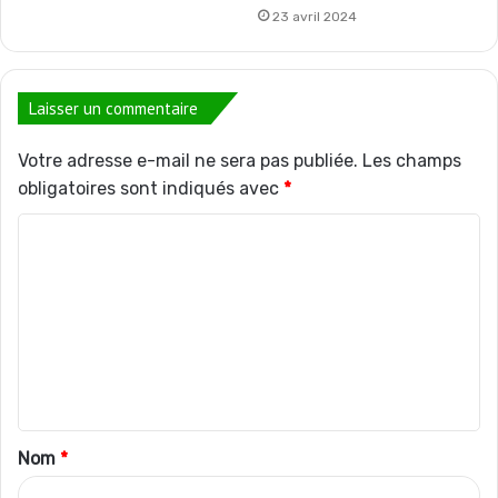
23 avril 2024
Laisser un commentaire
Votre adresse e-mail ne sera pas publiée.
Les champs
obligatoires sont indiqués avec
*
C
o
m
m
e
n
t
Nom
*
a
i