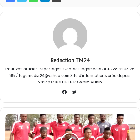
b
s
g
a
o
A
r
g
o
p
a
e
Redaction TM24
Pour vos articles, reportages, Contact Togomedia24 +228 91 06 25
k
p
m
r
88 / togomedia24@yahoo.com Site d'informations crée depuis
2017 par KOUTELE Pawinim Aubin
Twitter
Facebook