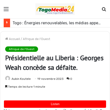
Menu
R
Togo : Énergies renouvelables, les médias appelés à devenir des acteurs du changement
Accueil
/
Afrique de l'Ouest
Afrique de l'Ouest
Présidentielle au Liberia : Georges
Weah concède sa défaite.
Aubin Koutele
19 novembre 2023
0
Temps de lecture 1 minute