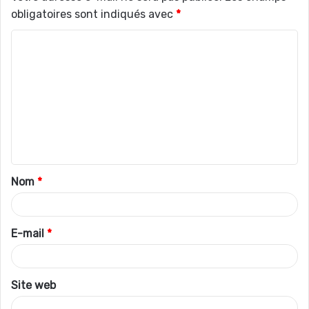
obligatoires sont indiqués avec
*
C
o
m
m
e
n
t
Nom
*
a
i
r
E-mail
*
e
*
Site web