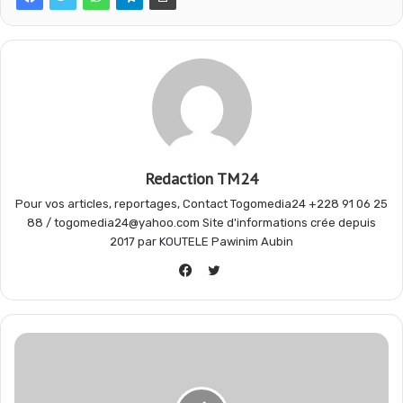
e
t
e
t
b
s
g
a
o
A
r
g
Redaction TM24
Pour vos articles, reportages, Contact Togomedia24 +228 91 06 25
o
p
a
e
88 / togomedia24@yahoo.com Site d'informations crée depuis
2017 par KOUTELE Pawinim Aubin
Twitter
k
p
m
r
Facebook