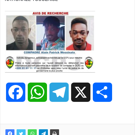
F
W
T
X
P
a
h
e
a
c
a
l
r