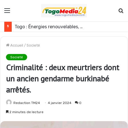
Menu
R
Togo : Énergies renouvelables, les médias appelés à devenir des acteurs du changement
Accueil
/
Societé
Societé
Criminalité : deux meurtriers dont
un ancien gendarme burkinabé
arrêtés.
Redaction TM24
4 janvier 2024
0
2 minutes de lecture