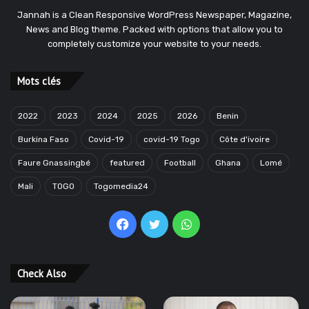
Jannah is a Clean Responsive WordPress Newspaper, Magazine,
News and Blog theme. Packed with options that allow you to
completely customize your website to your needs.
Mots clés
2022
2023
2024
2025
2026
Benin
Burkina Faso
Covid-19
covid-19 Togo
Côte d'ivoire
Faure Gnassingbé
featured
Football
Ghana
Lomé
Mali
TOGO
Togomedia24
Facebook
Twitter
WhatsApp
Check Also