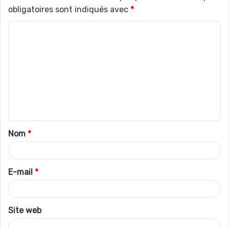
obligatoires sont indiqués avec
*
C
o
m
m
e
n
t
Nom
*
a
i
r
E-mail
*
e
*
Site web