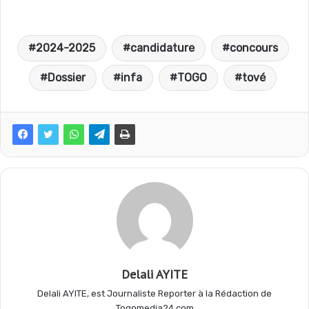
a
h
e
a
2024-2025
candidature
concours
c
a
l
r
Dossier
infa
TOGO
tové
e
t
e
t
b
s
g
a
o
A
r
g
o
p
a
e
Delali AYITE
k
p
m
r
Delali AYITE, est Journaliste Reporter à la Rédaction de
Togomedia24.com