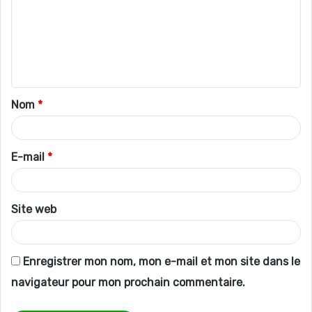
m
m
e
n
t
Nom
*
a
i
r
E-mail
*
e
*
Site web
Enregistrer mon nom, mon e-mail et mon site dans le
navigateur pour mon prochain commentaire.