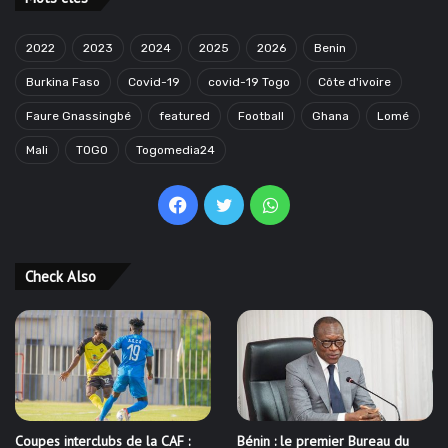
2022
2023
2024
2025
2026
Benin
Burkina Faso
Covid-19
covid-19 Togo
Côte d'ivoire
Faure Gnassingbé
featured
Football
Ghana
Lomé
Mali
TOGO
Togomedia24
Facebook
Twitter
WhatsApp
Check Also
Coupes interclubs de la CAF :
Bénin : le premier Bureau du