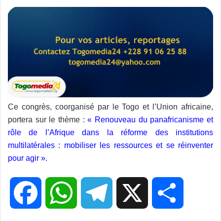
Ce congrès, coorganisé par le Togo et l’Union africaine,
portera sur le thème :
« Renouveau du panafricanisme et
rôle de l’Afrique dans la réforme des institutions
multilatérales : mobiliser les ressources et se réinventer
pour agir ».
F
W
T
X
P