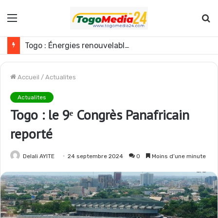
Menu
R
Togo : Énergies renouvelables, les médias appelés à devenir des acteurs du changement
Accueil
/
Actualites
Actualites
Togo : le 9ᵉ Congrès Panafricain
reporté
Delali AYITE
24 septembre 2024
0
Moins d’une minute