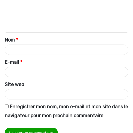
m
e
n
t
Nom
*
a
i
r
E-mail
*
e
*
Site web
Enregistrer mon nom, mon e-mail et mon site dans le
navigateur pour mon prochain commentaire.