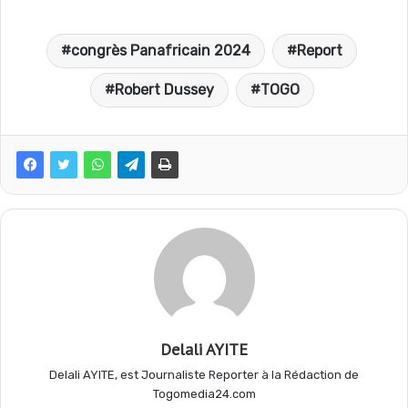
a
h
e
a
congrès Panafricain 2024
Report
c
a
l
r
Robert Dussey
TOGO
e
t
e
t
b
s
g
a
o
A
r
g
o
p
a
e
Delali AYITE
k
p
m
r
Delali AYITE, est Journaliste Reporter à la Rédaction de
Togomedia24.com