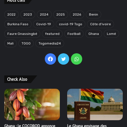
Mots clés
2022
2023
2024
2025
2026
Benin
Burkina Faso
Covid-19
covid-19 Togo
Côte d'ivoire
Faure Gnassingbé
featured
Football
Ghana
Lomé
Mali
TOGO
Togomedia24
Facebook
Twitter
WhatsApp
Check Also
Ghana : le COCOBOD annonce
Le Ghana envisage des