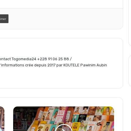
t
imer
a
g
 Contact Togomedia24 +228 91 06 25 88 /
e
informations crée depuis 2017 par KOUTELE Pawinim Aubin
r