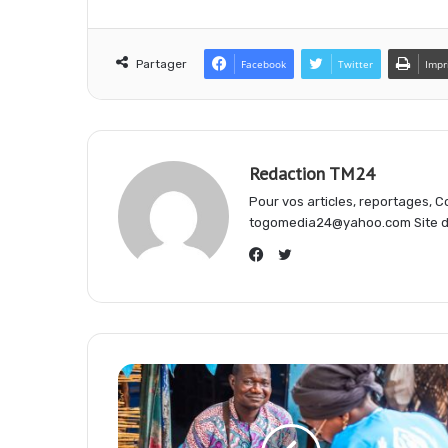
e
t
e
Partager
Facebook
Twitter
Impr
b
s
g
o
A
r
Redaction TM24
Pour vos articles, reportages,
o
p
a
togomedia24@yahoo.com Site d'
Twitter
k
p
m
Facebook