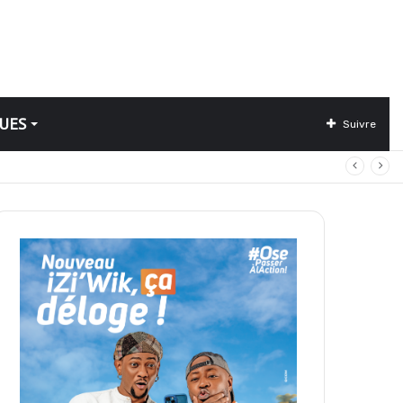
UES
Suivre