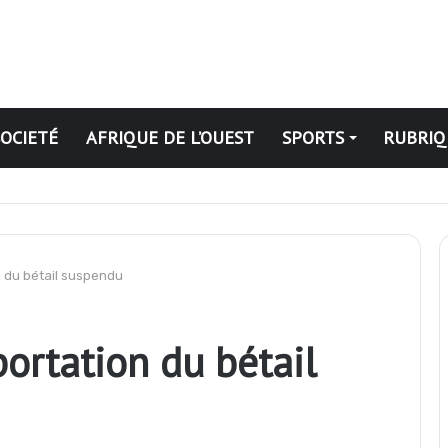
SOCIETÉ
AFRIQUE DE L’OUEST
SPORTS
RUBRIQ
iques
on du bétail suspendu
portation du bétail