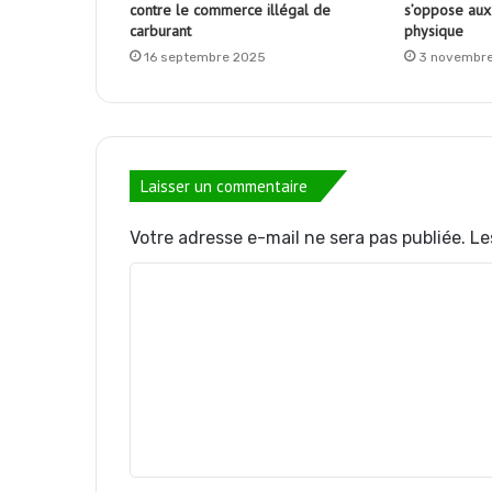
contre le commerce illégal de
s’oppose aux
carburant
physique
16 septembre 2025
3 novembr
Laisser un commentaire
Votre adresse e-mail ne sera pas publiée.
Le
C
o
m
m
e
n
t