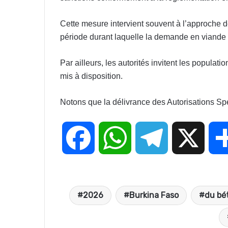
Cette mesure intervient souvent à l’approche 
période durant laquelle la demande en viande 
Par ailleurs, les autorités invitent les populat
mis à disposition.
Notons que la délivrance des Autorisations Sp
F
W
T
X
a
h
e
2026
Burkina Faso
du bé
c
a
l