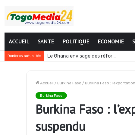
ACCUEIL
SANTE
POLITIQUE
ECONOMIE
Le Ghana envisage des réformes polit
Denières actualités
Accueil
/
Burkina Faso
/
Burkina Faso : l’exportati
Burkina Faso
Burkina Faso : l’ex
suspendu