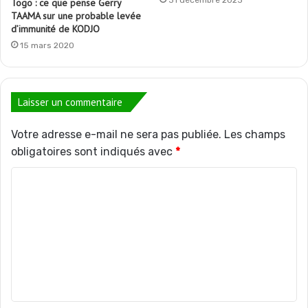
Togo : ce que pense Gerry
TAAMA sur une probable levée
d’immunité de KODJO
15 mars 2020
Laisser un commentaire
Votre adresse e-mail ne sera pas publiée.
Les champs
obligatoires sont indiqués avec
*
C
o
m
m
e
n
t