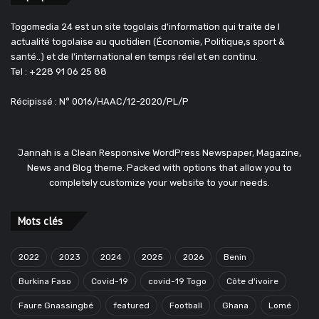
Togomedia 24 est un site togolais d'information qui traite de l
actualité togolaise au quotidien (Économie, Politique,s sport &
santé..) et de l'international en temps réel et en continu.
Tel : +228 91 06 25 88
Récipissé : N° 0016/HAAC/12-2020/PL/P
Jannah is a Clean Responsive WordPress Newspaper, Magazine,
News and Blog theme. Packed with options that allow you to
completely customize your website to your needs.
Mots clés
2022
2023
2024
2025
2026
Benin
Burkina Faso
Covid-19
covid-19 Togo
Côte d'ivoire
Faure Gnassingbé
featured
Football
Ghana
Lomé