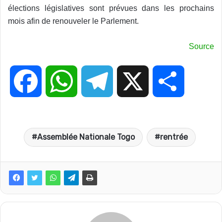
élections législatives sont prévues dans les prochains
mois afin de renouveler le Parlement.
Source
F
W
T
X
P
a
h
e
a
Assemblée Nationale Togo
rentrée
c
a
l
r
e
t
e
t
b
s
g
a