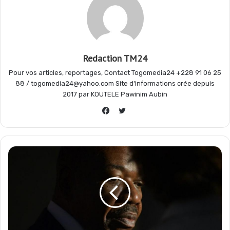
o
A
r
g
o
p
a
e
Redaction TM24
Pour vos articles, reportages, Contact Togomedia24 +228 91 06 25
k
p
m
r
88 / togomedia24@yahoo.com Site d'informations crée depuis
2017 par KOUTELE Pawinim Aubin
Twitter
Facebook