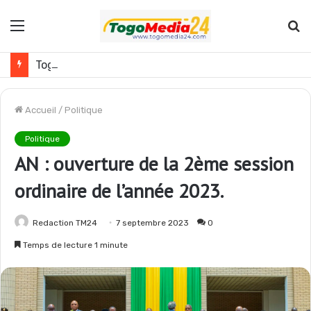
Menu
R
Togo : plusieurs agents de l’administration publique révoqués
Accueil
/
Politique
Politique
AN : ouverture de la 2ème session
ordinaire de l’année 2023.
Redaction TM24
7 septembre 2023
0
Temps de lecture 1 minute